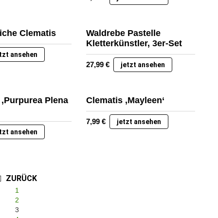
che Clematis
Waldrebe Pastelle
Kletterkünstler, 3er-Set
tzt ansehen
27,99
€
jetzt ansehen
 ‚Purpurea Plena
Clematis ‚Mayleen‘
7,99
€
jetzt ansehen
tzt ansehen
ZURÜCK
1
2
3