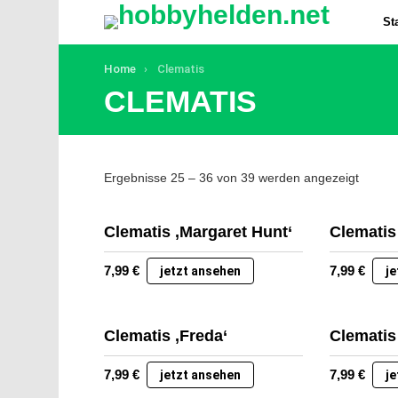
Sta
You are here:
Home
Clematis
CLEMATIS
Ergebnisse 25 – 36 von 39 werden angezeigt
Clematis ‚Margaret Hunt‘
Clematis
7,99
€
7,99
€
jetzt ansehen
je
Clematis ‚Freda‘
Clematis
7,99
€
7,99
€
jetzt ansehen
je