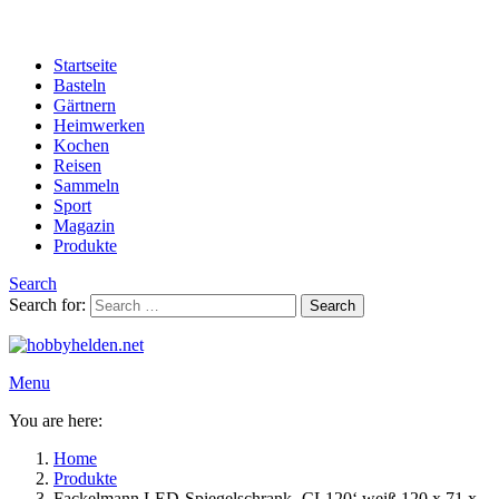
Startseite
Basteln
Gärtnern
Heimwerken
Kochen
Reisen
Sammeln
Sport
Magazin
Produkte
Search
Search for:
Search
Menu
You are here:
Home
Produkte
Fackelmann LED-Spiegelschrank ‚CL120‘ weiß 120 x 71 x