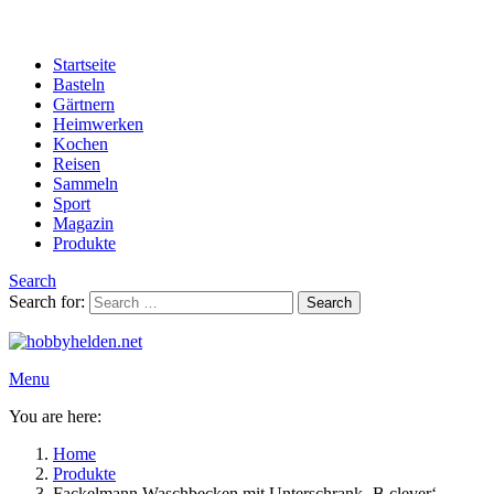
Startseite
Basteln
Gärtnern
Heimwerken
Kochen
Reisen
Sammeln
Sport
Magazin
Produkte
Search
Search for:
Search
Menu
You are here:
Home
Produkte
Fackelmann Waschbecken mit Unterschrank ‚B.clever‘