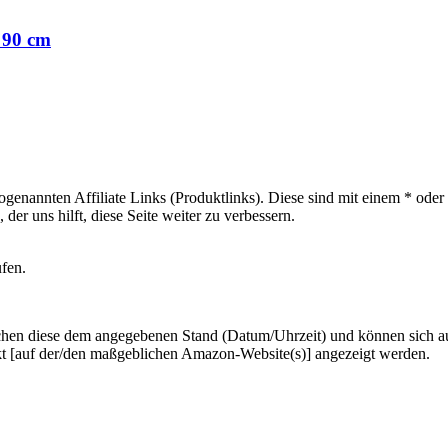
 90 cm
sogenannten Affiliate Links (Produktlinks). Diese sind mit einem * od
er uns hilft, diese Seite weiter zu verbessern.
ufen.
hen diese dem angegebenen Stand (Datum/Uhrzeit) und können sich auf 
kt [auf der/den maßgeblichen Amazon-Website(s)] angezeigt werden.