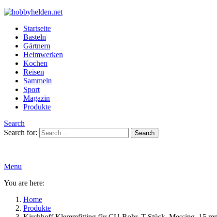
Startseite
Basteln
Gärtnern
Heimwerken
Kochen
Reisen
Sammeln
Sport
Magazin
Produkte
Search
Search for:
Search
Menu
You are here:
Home
Produkte
Kirchhoff Klemmfitting für CU-Rohr, T-Stück, Messing, 15 m