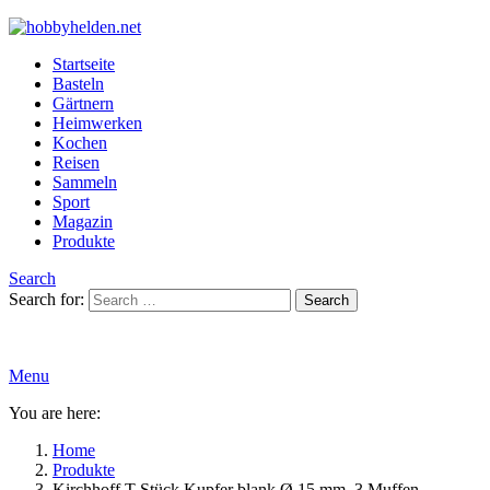
Startseite
Basteln
Gärtnern
Heimwerken
Kochen
Reisen
Sammeln
Sport
Magazin
Produkte
Search
Search for:
Search
Menu
You are here:
Home
Produkte
Kirchhoff T-Stück Kupfer blank Ø 15 mm, 3 Muffen