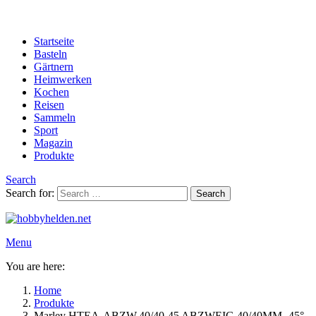
Startseite
Basteln
Gärtnern
Heimwerken
Kochen
Reisen
Sammeln
Sport
Magazin
Produkte
Search
Search for:
Search
Menu
You are here:
Home
Produkte
Marley HTEA-ABZW.40/40-45 ABZWEIG 40/40MM- 45°