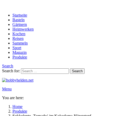
Startseite
Basteln
Gärtnern
Heimwerken
Kochen
Reisen
Sammeln
Sport
Magazin
Produkte
Search
Search for:
Search
Menu
You are here:
Home
Produkte
Sukkulente ‚Tornado‘ im Kokodama-Hängetopf