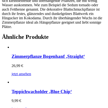
sich kleinbleibende und überhängende Pflanzen, die mit wenig
Wasser auskommen. Wie zum Beispiel die Sedum tornado oder
auch Fetthenne genannt. Die dekorative Blattschmuckpflanze ist
durch ihr festes, glänzendes und dunkelgrünes Blattwerk ein
Hingucker im Kokodama. Durch ihr überhängender Wuchs ist die
Zimmerpflanze ideal als Hängepflanze geeignet und liebt sonnige
Plätze.
Ähnliche Produkte
Zimmerpflanze Bogenhanf ‚Straight‘
26,99
€
jetzt ansehen
Teppichwacholder ‚Blue Chip‘
9,99
€