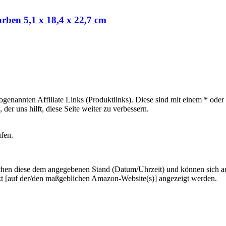
rben 5,1 x 18,4 x 22,7 cm
sogenannten Affiliate Links (Produktlinks). Diese sind mit einem * od
er uns hilft, diese Seite weiter zu verbessern.
ufen.
hen diese dem angegebenen Stand (Datum/Uhrzeit) und können sich auf 
kt [auf der/den maßgeblichen Amazon-Website(s)] angezeigt werden.