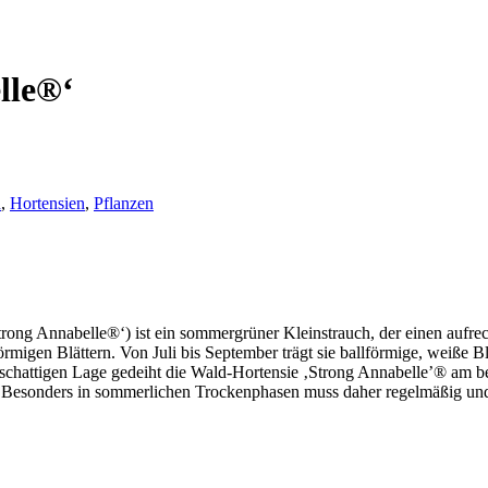
lle®‘
h
,
Hortensien
,
Pflanzen
rong Annabelle®‘) ist ein sommergrüner Kleinstrauch, der einen aufr
förmigen Blättern. Von Juli bis September trägt sie ballförmige, weiße Bl
lbschattigen Lage gedeiht die Wald-Hortensie ‚Strong Annabelle’® am be
. Besonders in sommerlichen Trockenphasen muss daher regelmäßig un