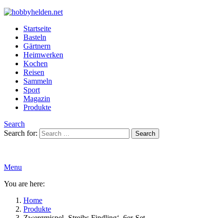
Startseite
Basteln
Gärtnern
Heimwerken
Kochen
Reisen
Sammeln
Sport
Magazin
Produkte
Search
Search for:
Search
Menu
You are here:
Home
Produkte
Zwergmispel ‚Streibs Findling‘, 6er-Set