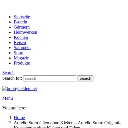
Startseite
Basteln
Gärtnern
Heimwerken
Kochen
Reisen
Sammeln
Sport
Magazin
Produkte
Search
Search for:
Search
Menu
You are here:
Home
Aurelio Stern falten ohne Kleben – Aurelio Stern: Origami-
Kunstwerke ohne Kleben und Falten