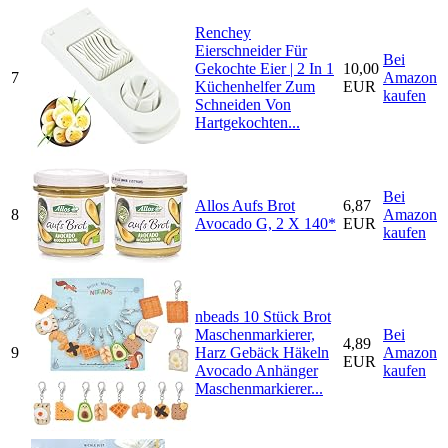
Renchey
Eierschneider Für
Bei
Gekochte Eier | 2 In 1
10,00
7
Amazon
Küchenhelfer Zum
EUR
kaufen
Schneiden Von
Hartgekochten...
Bei
Allos Aufs Brot
6,87
8
Amazon
Avocado G, 2 X 140*
EUR
kaufen
nbeads 10 Stück Brot
Maschenmarkierer,
Bei
4,89
9
Harz Gebäck Häkeln
Amazon
EUR
Avocado Anhänger
kaufen
Maschenmarkierer...