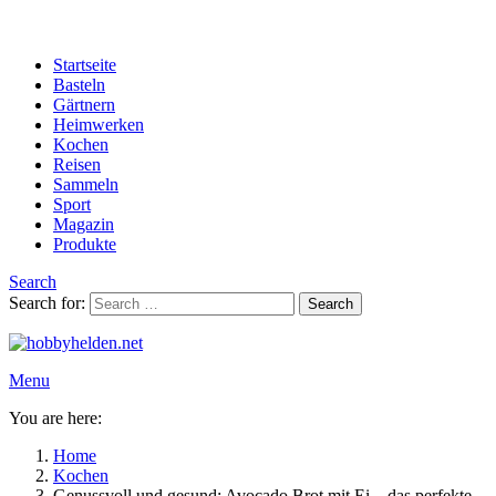
Startseite
Basteln
Gärtnern
Heimwerken
Kochen
Reisen
Sammeln
Sport
Magazin
Produkte
Search
Search for:
Search
Menu
You are here:
Home
Kochen
Genussvoll und gesund: Avocado Brot mit Ei – das perfekte