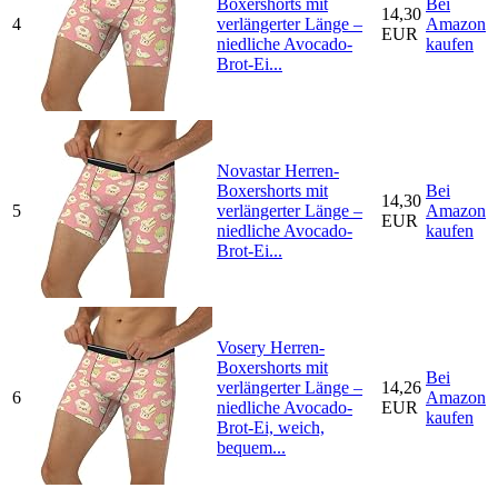
Boxershorts mit
Bei
14,30
4
verlängerter Länge –
Amazon
EUR
niedliche Avocado-
kaufen
Brot-Ei...
Novastar Herren-
Boxershorts mit
Bei
14,30
5
verlängerter Länge –
Amazon
EUR
niedliche Avocado-
kaufen
Brot-Ei...
Vosery Herren-
Boxershorts mit
Bei
verlängerter Länge –
14,26
6
Amazon
niedliche Avocado-
EUR
kaufen
Brot-Ei, weich,
bequem...