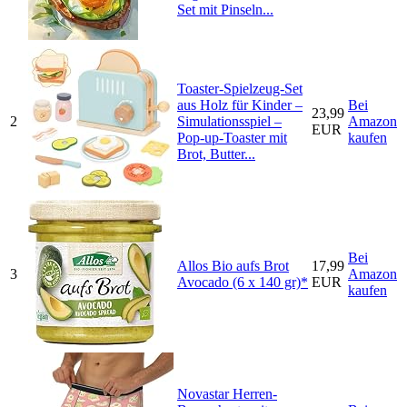
Set mit Pinseln...
Toaster-Spielzeug-Set
aus Holz für Kinder –
Bei
23,99
2
Simulationsspiel –
Amazon
EUR
Pop-up-Toaster mit
kaufen
Brot, Butter...
Bei
Allos Bio aufs Brot
17,99
3
Amazon
Avocado (6 x 140 gr)*
EUR
kaufen
Novastar Herren-