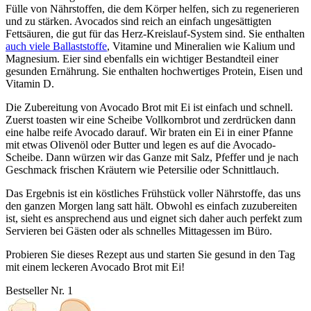
Fülle von Nährstoffen, die dem Körper helfen, sich zu regenerieren
und zu stärken. Avocados sind reich an einfach ungesättigten
Fettsäuren, die gut für das Herz-Kreislauf-System sind. Sie enthalten
auch viele Ballaststoffe
, Vitamine und Mineralien wie Kalium und
Magnesium. Eier sind ebenfalls ein wichtiger Bestandteil einer
gesunden Ernährung. Sie enthalten hochwertiges Protein, Eisen und
Vitamin D.
Die Zubereitung von Avocado Brot mit Ei ist einfach und schnell.
Zuerst toasten wir eine Scheibe Vollkornbrot und zerdrücken dann
eine halbe reife Avocado darauf. Wir braten ein Ei in einer Pfanne
mit etwas Olivenöl oder Butter und legen es auf die Avocado-
Scheibe. Dann würzen wir das Ganze mit Salz, Pfeffer und je nach
Geschmack frischen Kräutern wie Petersilie oder Schnittlauch.
Das Ergebnis ist ein köstliches Frühstück voller Nährstoffe, das uns
den ganzen Morgen lang satt hält. Obwohl es einfach zuzubereiten
ist, sieht es ansprechend aus und eignet sich daher auch perfekt zum
Servieren bei Gästen oder als schnelles Mittagessen im Büro.
Probieren Sie dieses Rezept aus und starten Sie gesund in den Tag
mit einem leckeren Avocado Brot mit Ei!
Bestseller Nr. 1