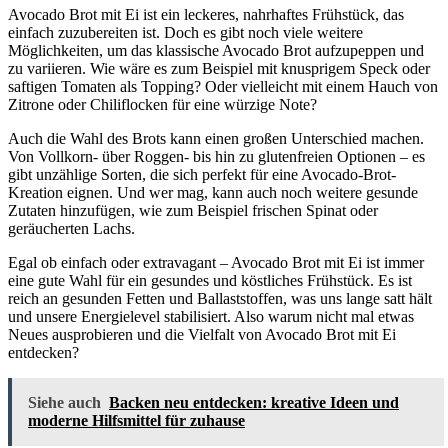
Avocado Brot mit Ei ist ein leckeres, nahrhaftes Frühstück, das
einfach zuzubereiten ist. Doch es gibt noch viele weitere
Möglichkeiten, um das klassische Avocado Brot aufzupeppen und
zu variieren. Wie wäre es zum Beispiel mit knusprigem Speck oder
saftigen Tomaten als Topping? Oder vielleicht mit einem Hauch von
Zitrone oder Chiliflocken für eine würzige Note?
Auch die Wahl des Brots kann einen großen Unterschied machen.
Von Vollkorn- über Roggen- bis hin zu glutenfreien Optionen – es
gibt unzählige Sorten, die sich perfekt für eine Avocado-Brot-
Kreation eignen. Und wer mag, kann auch noch weitere gesunde
Zutaten hinzufügen, wie zum Beispiel frischen Spinat oder
geräucherten Lachs.
Egal ob einfach oder extravagant – Avocado Brot mit Ei ist immer
eine gute Wahl für ein gesundes und köstliches Frühstück. Es ist
reich an gesunden Fetten und Ballaststoffen, was uns lange satt hält
und unsere Energielevel stabilisiert. Also warum nicht mal etwas
Neues ausprobieren und die Vielfalt von Avocado Brot mit Ei
entdecken?
Siehe auch
Backen neu entdecken: kreative Ideen und
moderne Hilfsmittel für zuhause