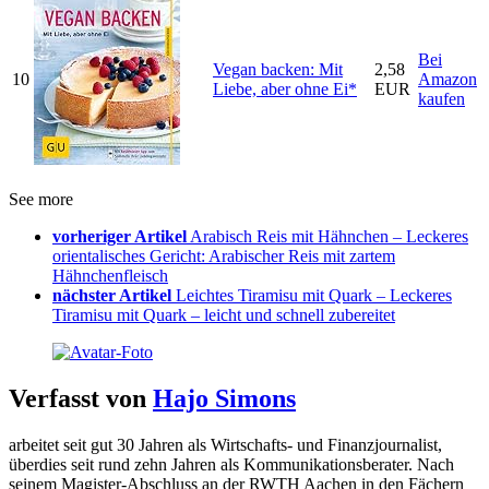
Bei
Vegan backen: Mit
2,58
10
Amazon
Liebe, aber ohne Ei*
EUR
kaufen
See more
vorheriger Artikel
Arabisch Reis mit Hähnchen – Leckeres
orientalisches Gericht: Arabischer Reis mit zartem
Hähnchenfleisch
nächster Artikel
Leichtes Tiramisu mit Quark – Leckeres
Tiramisu mit Quark – leicht und schnell zubereitet
Verfasst von
Hajo Simons
arbeitet seit gut 30 Jahren als Wirtschafts- und Finanzjournalist,
überdies seit rund zehn Jahren als Kommunikationsberater. Nach
seinem Magister-Abschluss an der RWTH Aachen in den Fächern