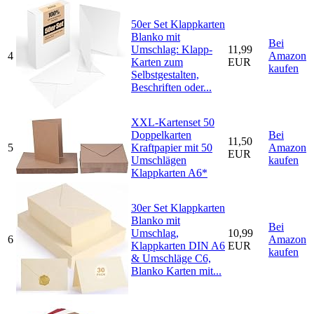
50er Set Klappkarten
Blanko mit
Bei
Umschlag: Klapp-
11,99
4
Amazon
Karten zum
EUR
kaufen
Selbstgestalten,
Beschriften oder...
XXL-Kartenset 50
Doppelkarten
Bei
11,50
5
Kraftpapier mit 50
Amazon
EUR
Umschlägen
kaufen
Klappkarten A6*
30er Set Klappkarten
Blanko mit
Bei
Umschlag,
10,99
6
Amazon
Klappkarten DIN A6
EUR
kaufen
& Umschläge C6,
Blanko Karten mit...