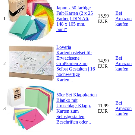
Japun - 50 farbige
Falt-Karten (2 x 25
Bei
15,99
1
Farben) DIN A6,
Amazon
EUR
148 x 105 mm,
kaufen
bunt*
Loveria
Kartenbastelset für
Erwachsene |
Bei
14,99
2
Grußkarten zum
Amazon
EUR
Selbst Gestalten | 16
kaufen
hochwertige
Karten...
50er Set Klappkarten
Blanko mit
Bei
Umschlag: Klapp-
11,99
3
Amazon
Karten zum
EUR
kaufen
Selbstgestalten,
Beschriften oder...