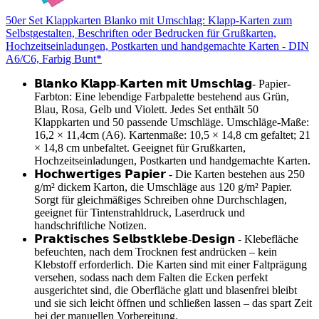
50er Set Klappkarten Blanko mit Umschlag: Klapp-Karten zum
Selbstgestalten, Beschriften oder Bedrucken für Grußkarten,
Hochzeitseinladungen, Postkarten und handgemachte Karten - DIN
A6/C6, Farbig Bunt*
𝗕𝗹𝗮𝗻𝗸𝗼 𝗞𝗹𝗮𝗽𝗽-𝗞𝗮𝗿𝘁𝗲𝗻 𝗺𝗶𝘁 𝗨𝗺𝘀𝗰𝗵𝗹𝗮𝗴- Papier-
Farbton: Eine lebendige Farbpalette bestehend aus Grün,
Blau, Rosa, Gelb und Violett. Jedes Set enthält 50
Klappkarten und 50 passende Umschläge. Umschläge-Maße:
16,2 × 11,4cm (A6). Kartenmaße: 10,5 × 14,8 cm gefaltet; 21
× 14,8 cm unbefaltet. Geeignet für Grußkarten,
Hochzeitseinladungen, Postkarten und handgemachte Karten.
𝗛𝗼𝗰𝗵𝘄𝗲𝗿𝘁𝗶𝗴𝗲𝘀 𝗣𝗮𝗽𝗶𝗲𝗿 - Die Karten bestehen aus 250
g/m² dickem Karton, die Umschläge aus 120 g/m² Papier.
Sorgt für gleichmäßiges Schreiben ohne Durchschlagen,
geeignet für Tintenstrahldruck, Laserdruck und
handschriftliche Notizen.
𝗣𝗿𝗮𝗸𝘁𝗶𝘀𝗰𝗵𝗲𝘀 𝗦𝗲𝗹𝗯𝘀𝘁𝗸𝗹𝗲𝗯𝗲-𝗗𝗲𝘀𝗶𝗴𝗻 - Klebefläche
befeuchten, nach dem Trocknen fest andrücken – kein
Klebstoff erforderlich. Die Karten sind mit einer Faltprägung
versehen, sodass nach dem Falten die Ecken perfekt
ausgerichtet sind, die Oberfläche glatt und blasenfrei bleibt
und sie sich leicht öffnen und schließen lassen – das spart Zeit
bei der manuellen Vorbereitung.