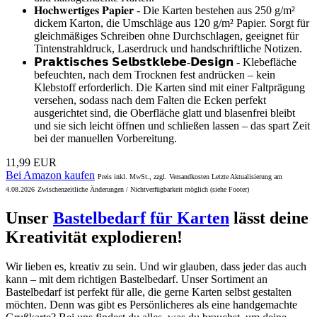
𝐇𝐨𝐜𝐡𝐰𝐞𝐫𝐭𝐢𝐠𝐞𝐬 𝐏𝐚𝐩𝐢𝐞𝐫 - Die Karten bestehen aus 250 g/m²
dickem Karton, die Umschläge aus 120 g/m² Papier. Sorgt für
gleichmäßiges Schreiben ohne Durchschlagen, geeignet für
Tintenstrahldruck, Laserdruck und handschriftliche Notizen.
𝗣𝗿𝗮𝗸𝘁𝗶𝘀𝗰𝗵𝗲𝘀 𝗦𝗲𝗹𝗯𝘀𝘁𝗸𝗹𝗲𝗯𝗲-𝗗𝗲𝘀𝗶𝗴𝗻 - Klebefläche
befeuchten, nach dem Trocknen fest andrücken – kein
Klebstoff erforderlich. Die Karten sind mit einer Faltprägung
versehen, sodass nach dem Falten die Ecken perfekt
ausgerichtet sind, die Oberfläche glatt und blasenfrei bleibt
und sie sich leicht öffnen und schließen lassen – das spart Zeit
bei der manuellen Vorbereitung.
11,99 EUR
Bei Amazon kaufen
Preis inkl. MwSt., zzgl. Versandkosten Letzte Aktualisierung am
4.08.2026
Zwischenzeitliche Änderungen / Nichtverfügbarkeit möglich (siehe Footer)
Unser
Bastelbedarf für Karten
lässt deine
Kreativität explodieren!
Wir lieben es, kreativ zu sein. Und wir glauben, dass jeder das auch
kann – mit dem richtigen Bastelbedarf. Unser Sortiment an
Bastelbedarf ist perfekt für alle, die gerne Karten selbst gestalten
möchten. Denn was gibt es Persönlicheres als eine handgemachte