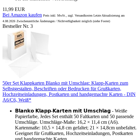
11,99 EUR
Bei Amazon kaufen
Preis inkl. MwSt., zzgl. Versandkosten Letzte Aktualisierung am
4.08.2026
Zwischenzeitliche Änderungen / Nichtverfügbarkeit möglich (siehe Footer)
Bestseller Nr. 3
50er Set Klappkarten Blanko mit Umschlag: Klapp-Karten zum
Selbstgestalten, Beschriften oder Bedrucken für Grußkarten,
Hochzeitseinladungen, Postkarten und handgemachte Karten - DIN
A6/C6, Weiß*
𝗕𝗹𝗮𝗻𝗸𝗼 𝗞𝗹𝗮𝗽𝗽-𝗞𝗮𝗿𝘁𝗲𝗻 𝗺𝗶𝘁 𝗨𝗺𝘀𝗰𝗵𝗹𝗮𝗴 - Weiße
Papierfarbe, Jedes Set enthält 50 Faltkarten und 50 passende
Umschläge. Umschläge-Maße: 16,2 × 11,4 cm (A6).
Kartenmaße: 10,5 × 14,8 cm gefaltet; 21 × 14,8cm unbefaltet.
Geeignet für Grußkarten, Hochzeitseinladungen, Postkarten
und handgemachte Karten.