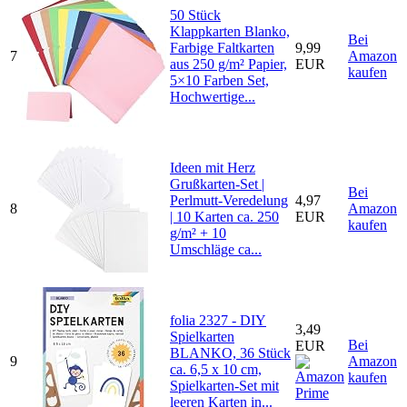
50 Stück
Klappkarten Blanko,
Bei
Farbige Faltkarten
9,99
7
Amazon
aus 250 g/m² Papier,
EUR
kaufen
5×10 Farben Set,
Hochwertige...
Ideen mit Herz
Grußkarten-Set |
Bei
Perlmutt-Veredelung
4,97
8
Amazon
| 10 Karten ca. 250
EUR
kaufen
g/m² + 10
Umschläge ca...
folia 2327 - DIY
3,49
Spielkarten
Bei
EUR
BLANKO, 36 Stück
9
Amazon
ca. 6,5 x 10 cm,
kaufen
Spielkarten-Set mit
leeren Karten in...