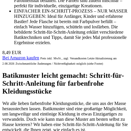
Farbintensität behalten. Die Farben sind zudem mischbar –
perfekt für individuelle, einzigartige Kreationen.
EINFACHER EIN-SCHRITT-PROZESS – NUR WASSER
HINZUGEBEN: Ideal für Anfänger, Kinder und erfahrene
Bastler! Jede Flasche ist bereits mit Farbpulver befüllt –
einfach Wasser hinzufügen, schütteln und losfärben. Die
bebilderte Schritt-für-Schritt-Anleitung erklärt verschiedene
Batiktechniken und Tipps, damit Sie jedes Mal professionelle
Ergebnisse erzielen.
8,49 EUR
Bei Amazon kaufen
Preis inkl. MwSt., zzgl. Versandkosten Letzte Aktualisierung am
2.08.2026
Zwischenzeitliche Änderungen / Nichtverfügbarkeit möglich (siehe Footer)
Batikmuster leicht gemacht: Schritt-für-
Schritt-Anleitung für farbenfrohe
Kleidungsstücke
Wir alle lieben farbenfrohe Kleidungsstücke, die uns aus der Masse
herausstechen lassen. Batikmuster sind eine großartige Möglichkeit,
um langweilige und eintönige Kleidung in etwas Einzigartiges zu
verwandeln. Doch wie kann man diese Muster am besten selbst zu
Hause kreieren? Wir haben eine Schritt-für-Schritt-Anleitung für Sie
entwickelt, die Ihnen zeigt, wie einfach es ist.