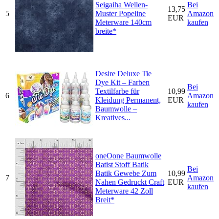
Seigaiha Wellen-
Bei
13,75
5
Muster Popeline
Amazon
EUR
Meterware 140cm
kaufen
breite*
Desire Deluxe Tie
Dye Kit – Farben
Bei
Textilfarbe für
10,99
6
Amazon
Kleidung Permanent,
EUR
kaufen
Baumwolle –
Kreatives...
oneOone Baumwolle
Batist Stoff Batik
Bei
Batik Gewebe Zum
10,99
7
Amazon
Nahen Gedruckt Craft
EUR
kaufen
Meterware 42 Zoll
Breit*