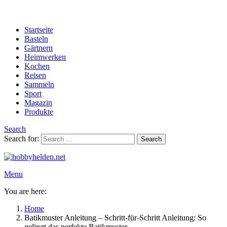
Startseite
Basteln
Gärtnern
Heimwerken
Kochen
Reisen
Sammeln
Sport
Magazin
Produkte
Search
Search for:
Search
Menu
You are here:
Home
Batikmuster Anleitung – Schritt-für-Schritt Anleitung: So
gelingt das perfekte Batikmuster