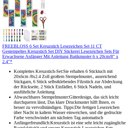
FREEBLOSS 6 Set Kreuzstich Lesezeichen Set 11 CT
Gestempeltes Kreuzstich Set DIY Stickerei Lesezeichen Sets Für
Erwachsene Anfänger Mit Anleitung Batikmuster 6 x 20cm/8" x
2.4"*
Komplettes Kreuzstich-Set:Sie erhalten 6 Sticktuch mit
20x6cm /8x2.4 Zoll großem Stempelmuster., ausreichend
Stickgarn, 6 Stück selbstklebendes Filzstück zur Abdeckung
der Rückseite, 2 Stück Einfädler, 6 Stück Nadeln, und
ausführliche Anleitung
Abwaschbares Stempelmuster:Gitterdesign, das sich leicht
durchqueren lässt, Das klare Druckmuster hilft Ihnen, es
besser zu vervollständigen. Tipps:Die fertigen Lesezeichen
über Nacht in kaltem Wasser einweichen, und die gedruckte
Farbe verschwindet am nächsten Tag automatisch
Anfängerfreundlich:Kreuzstich ist eine sehr leicht zugängliche
Bastelaktivität und unsere Kreuzstich-Lesezeichen-Sets