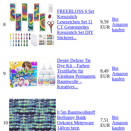
FREEBLOSS 6 Set
Kreuzstich
Bei
Lesezeichen Set 11
9,59
8
Amazon
CT Gestempeltes
EUR
kaufen
Kreuzstich Set DIY
Stickerei...
Desire Deluxe Tie
Dye Kit – Farben
Bei
Textilfarbe für
8,49
9
Amazon
Kleidung Permanent,
EUR
kaufen
Baumwolle –
Kreatives...
0,5m Baumwollstoff
BeHappy Batik
Bei
7,51
10
Oekotex Meterware
Amazon
EUR
140cm breit,
kaufen