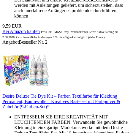
werden mit Anleitungen geliefert, um sicherzustellen, dass
auch unerfahrene Anfänger es problemlos durchführen
können
9,59 EUR
Bei Amazon kaufen
Preis inkl. MwSt., zzgl. Versandkosten Letzte Aktualisierung am
2.08.2026
Zwischenzeitliche Änderungen / Nichtverfügbarkeit möglich (siehe Footer)
Angebot
Bestseller Nr. 2
Desire Deluxe Tie Dye Kit – Farben Textilfarbe für Kleidung
Permanent, Baumwolle – Kreatives Bastelset mit Farbpulver &
Zubehör (9-Farben-Set)*
ENTFESSELN SIE IHRE KREATIVITÄT MIT
LEUCHTENDEN FARBEN: Verwandeln Sie gewöhnliche
Kleidung in einzigartige Modekunstwerke mit dem Desire
Deluxe Textilfärbe-Set. Mit 18 intensiven, lebendigen Farben