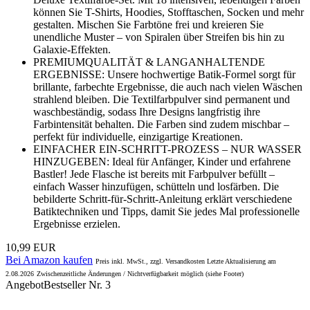
können Sie T-Shirts, Hoodies, Stofftaschen, Socken und mehr
gestalten. Mischen Sie Farbtöne frei und kreieren Sie
unendliche Muster – von Spiralen über Streifen bis hin zu
Galaxie-Effekten.
PREMIUMQUALITÄT & LANGANHALTENDE
ERGEBNISSE: Unsere hochwertige Batik-Formel sorgt für
brillante, farbechte Ergebnisse, die auch nach vielen Wäschen
strahlend bleiben. Die Textilfarbpulver sind permanent und
waschbeständig, sodass Ihre Designs langfristig ihre
Farbintensität behalten. Die Farben sind zudem mischbar –
perfekt für individuelle, einzigartige Kreationen.
EINFACHER EIN-SCHRITT-PROZESS – NUR WASSER
HINZUGEBEN: Ideal für Anfänger, Kinder und erfahrene
Bastler! Jede Flasche ist bereits mit Farbpulver befüllt –
einfach Wasser hinzufügen, schütteln und losfärben. Die
bebilderte Schritt-für-Schritt-Anleitung erklärt verschiedene
Batiktechniken und Tipps, damit Sie jedes Mal professionelle
Ergebnisse erzielen.
10,99 EUR
Bei Amazon kaufen
Preis inkl. MwSt., zzgl. Versandkosten Letzte Aktualisierung am
2.08.2026
Zwischenzeitliche Änderungen / Nichtverfügbarkeit möglich (siehe Footer)
Angebot
Bestseller Nr. 3