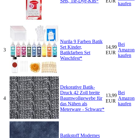
Sets, Tie-Dye-Kits*
EUR
kaufen
Nurila 9 Farben Batik
Bei
Set Kinder,
14,99
3
Amazon
Batikfarben Set
EUR
kaufen
Waschfest*
Dekorative Batik-
Druck 42 Zoll breite
Bei
13,99
4
Baumwollgewebe für
Amazon
EUR
das Nähen als
kaufen
Meterware - Schwarz*
Batikstoff Modernes