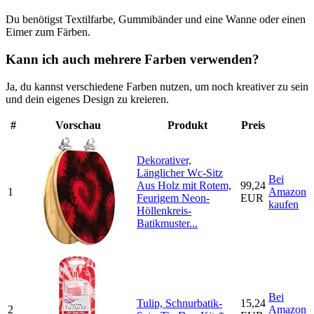
Du benötigst Textilfarbe, Gummibänder und eine Wanne oder einen
Eimer zum Färben.
Kann ich auch mehrere Farben verwenden?
Ja, du kannst verschiedene Farben nutzen, um noch kreativer zu sein
und dein eigenes Design zu kreieren.
#
Vorschau
Produkt
Preis
Dekorativer,
Länglicher Wc-Sitz
Bei
Aus Holz mit Rotem,
99,24
1
Amazon
Feurigem Neon-
EUR
kaufen
Höllenkreis-
Batikmuster...
Bei
Tulip, Schnurbatik-
15,24
2
Amazon