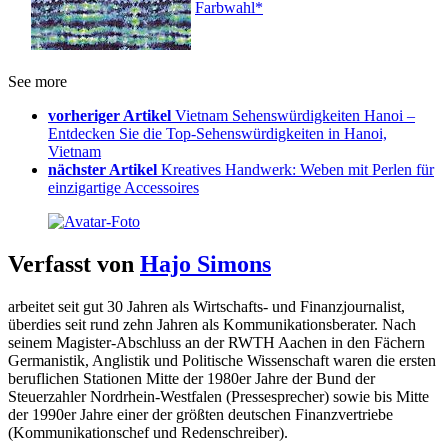
Farbwahl*
See more
vorheriger Artikel
Vietnam Sehenswürdigkeiten Hanoi –
Entdecken Sie die Top-Sehenswürdigkeiten in Hanoi,
Vietnam
nächster Artikel
Kreatives Handwerk: Weben mit Perlen für
einzigartige Accessoires
Verfasst von
Hajo Simons
arbeitet seit gut 30 Jahren als Wirtschafts- und Finanzjournalist,
überdies seit rund zehn Jahren als Kommunikationsberater. Nach
seinem Magister-Abschluss an der RWTH Aachen in den Fächern
Germanistik, Anglistik und Politische Wissenschaft waren die ersten
beruflichen Stationen Mitte der 1980er Jahre der Bund der
Steuerzahler Nordrhein-Westfalen (Pressesprecher) sowie bis Mitte
der 1990er Jahre einer der größten deutschen Finanzvertriebe
(Kommunikationschef und Redenschreiber).