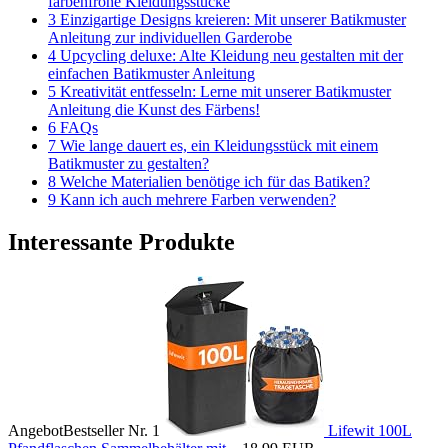
farbenfrohe Kleidungsstücke
3 Einzigartige Designs kreieren: Mit unserer Batikmuster
Anleitung zur individuellen Garderobe
4 Upcycling deluxe: Alte Kleidung neu gestalten mit der
einfachen Batikmuster Anleitung
5 Kreativität entfesseln: Lerne mit unserer Batikmuster
Anleitung die Kunst des Färbens!
6 FAQs
7 Wie lange dauert es, ein Kleidungsstück mit einem
Batikmuster zu gestalten?
8 Welche Materialien benötige ich für das Batiken?
9 Kann ich auch mehrere Farben verwenden?
Interessante Produkte
Angebot
Bestseller Nr. 1
Lifewit 100L