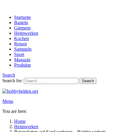
Startseite
Basteln
Gärtnern
Heimwerken
Kochen
Reisen
Sammeln
Sport
Magazin
Produkte
Search
Search for:
Search
Menu
You are here:
Home
Heimwerken
Betonplatten auf Sand verlegen – Richtig verlegt: