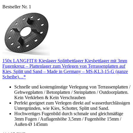
Bestseller Nr. 1
150x LANGFIT® Kieslager Splittbettlager Kiesbettlager mit 3mm
Fugenkreuz – Plattenlager zum Verlegen von Terrassenplatten auf
Kies, Splitt und Sand – Made in Germany – MS-KL3-15-G (ganze
Scheibe)…*
Schnelle und kostengünstige Verlegung von Terrassenplatten /
Gehwegplatten / Betonplatten / Steinplatten / Outdoorplatten.
Kein Verkleben & Kein Verschrauben
Perfekt geeignet zum Verlegen direkt auf wasserdurchlässigen
Untergründen, wie Kies, Schotter, Splitt und Sand.
Hochwertiges Fugenbild durch schmale und gleichmäßige
3mm Fugen / Auflagenhöhe 3,5mm / Fugenhöhe 15mm /
Außen-Ø 145mm