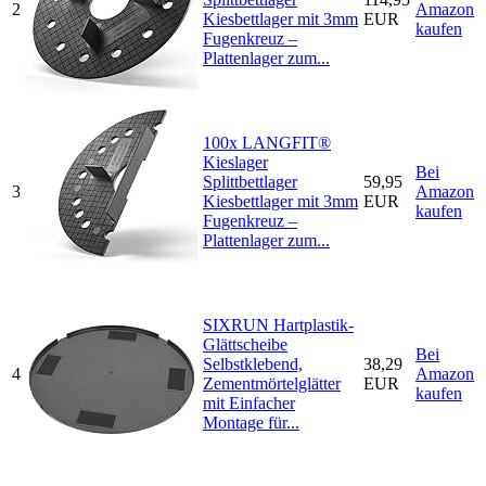
2
Amazon
Kiesbettlager mit 3mm
EUR
kaufen
Fugenkreuz –
Plattenlager zum...
100x LANGFIT®
Kieslager
Bei
Splittbettlager
59,95
3
Amazon
Kiesbettlager mit 3mm
EUR
kaufen
Fugenkreuz –
Plattenlager zum...
SIXRUN Hartplastik-
Glättscheibe
Bei
Selbstklebend,
38,29
4
Amazon
Zementmörtelglätter
EUR
kaufen
mit Einfacher
Montage für...