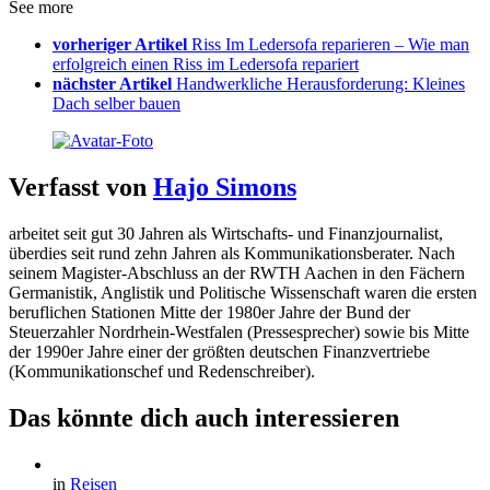
See more
vorheriger Artikel
Riss Im Ledersofa reparieren – Wie man
erfolgreich einen Riss im Ledersofa repariert
nächster Artikel
Handwerkliche Herausforderung: Kleines
Dach selber bauen
Verfasst von
Hajo Simons
arbeitet seit gut 30 Jahren als Wirtschafts- und Finanzjournalist,
überdies seit rund zehn Jahren als Kommunikationsberater. Nach
seinem Magister-Abschluss an der RWTH Aachen in den Fächern
Germanistik, Anglistik und Politische Wissenschaft waren die ersten
beruflichen Stationen Mitte der 1980er Jahre der Bund der
Steuerzahler Nordrhein-Westfalen (Pressesprecher) sowie bis Mitte
der 1990er Jahre einer der größten deutschen Finanzvertriebe
(Kommunikationschef und Redenschreiber).
Das könnte dich auch interessieren
in
Reisen