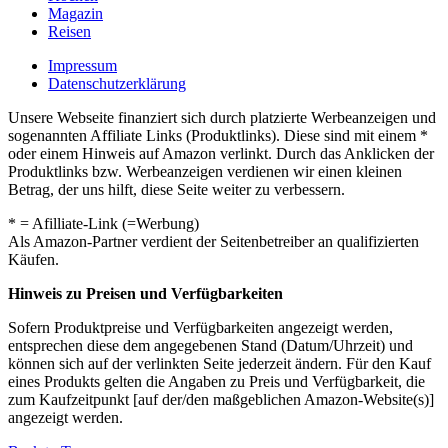
Magazin
Reisen
Impressum
Datenschutzerklärung
Unsere Webseite finanziert sich durch platzierte Werbeanzeigen und
sogenannten Affiliate Links (Produktlinks). Diese sind mit einem *
oder einem Hinweis auf Amazon verlinkt. Durch das Anklicken der
Produktlinks bzw. Werbeanzeigen verdienen wir einen kleinen
Betrag, der uns hilft, diese Seite weiter zu verbessern.
* = Afilliate-Link (=Werbung)
Als Amazon-Partner verdient der Seitenbetreiber an qualifizierten
Käufen.
Hinweis zu Preisen und Verfügbarkeiten
Sofern Produktpreise und Verfügbarkeiten angezeigt werden,
entsprechen diese dem angegebenen Stand (Datum/Uhrzeit) und
können sich auf der verlinkten Seite jederzeit ändern. Für den Kauf
eines Produkts gelten die Angaben zu Preis und Verfügbarkeit, die
zum Kaufzeitpunkt [auf der/den maßgeblichen Amazon-Website(s)]
angezeigt werden.