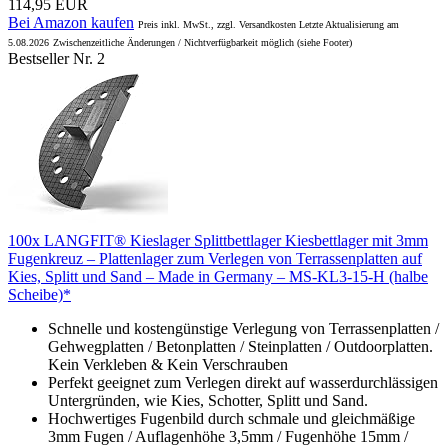
114,95 EUR
Bei Amazon kaufen
Preis inkl. MwSt., zzgl. Versandkosten Letzte Aktualisierung am
5.08.2026
Zwischenzeitliche Änderungen / Nichtverfügbarkeit möglich (siehe Footer)
Bestseller Nr. 2
100x LANGFIT® Kieslager Splittbettlager Kiesbettlager mit 3mm
Fugenkreuz – Plattenlager zum Verlegen von Terrassenplatten auf
Kies, Splitt und Sand – Made in Germany – MS-KL3-15-H (halbe
Scheibe)*
Schnelle und kostengünstige Verlegung von Terrassenplatten /
Gehwegplatten / Betonplatten / Steinplatten / Outdoorplatten.
Kein Verkleben & Kein Verschrauben
Perfekt geeignet zum Verlegen direkt auf wasserdurchlässigen
Untergründen, wie Kies, Schotter, Splitt und Sand.
Hochwertiges Fugenbild durch schmale und gleichmäßige
3mm Fugen / Auflagenhöhe 3,5mm / Fugenhöhe 15mm /