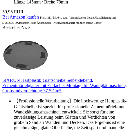
Länge 145mm / Breite 78mm
59,95 EUR
Bei Amazon kaufen
Preis inkl. MwSt., zzgl. Versandkosten Letzte Aktualisierung am
5.08.2026
Zwischenzeitliche Änderungen / Nichtverfügbarkeit möglich (siehe Footer)
Bestseller Nr. 3
SIXRUN Hartplastik-Glättscheibe Selbstklebend,
Zementmörtelglätter mit Einfacher Montage für Wandglättmaschine,
Grobsandverdichtung 37,5 Cm*
【Professionelle Verarbeitung】Die hochwertige Hartplastik-
Glättscheibe ist speziell für professionelle Zementmörtel- und
Wandglättungsmaschinen entwickelt. Sie sorgt für eine
zuverlässige Leistung beim Glätten und Verdichten von
grobem Sand an Wänden und Decken. Das Ergebnis ist eine
gleichmäßige, glatte Oberfläche, die Zeit spart und manuelle