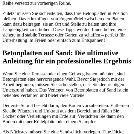
Reihe versetzt zur vorherigen Reihe.
Zuletzt müssen Sie sicherstellen, dass Ihre Betonplatten in Position
bleiben. Das Hinzufügen von Fugenmörtel zwischen den Platten
kann dazu beitragen, sie an Ort und Stelle zu halten und ihre
Langlebigkeit zu erhöhen. Diese Tipps werden Ihnen helfen, eine
sichere und stabile Terrasse oder Garten zu schaffen – perfekt für
Unterhaltung im Freien oder einfach zum Entspannen!
Betonplatten auf Sand: Die ultimative
Anleitung für ein professionelles Ergebnis
Wenn Sie eine Terrasse oder einen Gehweg bauen möchten, sind
Betonplatten eine hervorragende Wahl. Bevor Sie jedoch mit der
Arbeit beginnen, müssen Sie sicherstellen, dass Sie den richtigen
Untergrund haben. Das Verlegen von Betonplatten auf Sand ist ein
beliebtes Verfahren und bietet viele Vorteile.
Der erste Schritt besteht darin, den Boden vorzubereiten. Entfernen
Sie alle Pflanzen und Unkraut aus dem Bereich und füllen Sie
Löcher oder Vertiefungen mit Erde auf. Verdichten Sie dann den
Boden mit einer Rüttelplatte oder einem Stampfer.
Als Nächstes müssen Sie eine Sandschicht verlegen. Eine Dicke