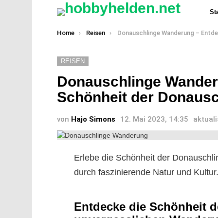
Sta
You are here:
Home
Reisen
Donauschlinge Wanderung – Entdecke die Schönheit der Donauschlinge auf einer
REISEN
Donauschlinge Wander
Schönheit der Donausc
von
Hajo Simons
12. Mai 2023, 14:35
aktuali
Erlebe die Schönheit der Donauschl
durch faszinierende Natur und Kultur
Entdecke die Schönheit d