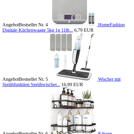
Angebot
Bestseller Nr. 4
HomeFashion
Digitale Küchenwaage 5kg 1g 11lb...
6,79 EUR
Angebot
Bestseller Nr. 5
Wischer mit
Sprühfunktion Sprühwischer...
16,99 EUR
Angebot
Bestseller Nr. 6
Kitsure