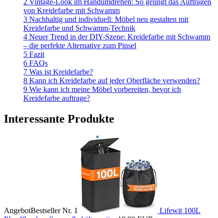
2 Vintage-Look im Handumdrehen: So gelingt das Auftragen
von Kreidefarbe mit Schwamm
3 Nachhaltig und individuell: Möbel neu gestalten mit
Kreidefarbe und Schwamm-Technik
4 Neuer Trend in der DIY-Szene: Kreidefarbe mit Schwamm
– die perfekte Alternative zum Pinsel
5 Fazit
6 FAQs
7 Was ist Kreidefarbe?
8 Kann ich Kreidefarbe auf jeder Oberfläche verwenden?
9 Wie kann ich meine Möbel vorbereiten, bevor ich
Kreidefarbe auftrage?
Interessante Produkte
Angebot
Bestseller Nr. 1
Lifewit 100L