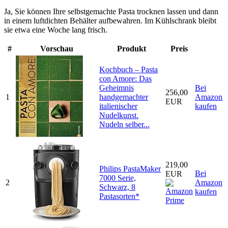
Ja, Sie können Ihre selbstgemachte Pasta trocknen lassen und dann
in einem luftdichten Behälter aufbewahren. Im Kühlschrank bleibt
sie etwa eine Woche lang frisch.
#
Vorschau
Produkt
Preis
Kochbuch – Pasta
con Amore: Das
Geheimnis
Bei
256,00
1
handgemachter
Amazon
EUR
italienischer
kaufen
Nudelkunst.
Nudeln selber...
219,00
Philips PastaMaker
Bei
EUR
7000 Serie,
2
Amazon
Schwarz, 8
kaufen
Pastasorten*