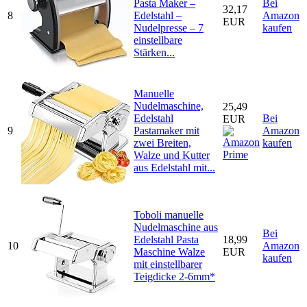
Pasta Maker –
Bei
32,17
8
Edelstahl –
Amazon
EUR
Nudelpresse – 7
kaufen
einstellbare
Stärken...
Manuelle
Nudelmaschine,
25,49
Edelstahl
Bei
EUR
9
Pastamaker mit
Amazon
zwei Breiten,
kaufen
Walze und Kutter
aus Edelstahl mit...
Toboli manuelle
Nudelmaschine aus
Bei
Edelstahl Pasta
18,99
10
Amazon
Maschine Walze
EUR
kaufen
mit einstellbarer
Teigdicke 2-6mm*