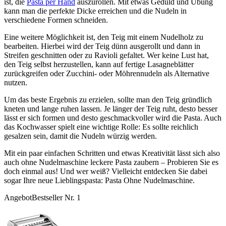
ist, die
Pasta per Hand
auszurollen. Mit etwas Geduld und Übung
kann man die perfekte Dicke erreichen und die Nudeln in
verschiedene Formen schneiden.
Eine weitere Möglichkeit ist, den Teig mit einem Nudelholz zu
bearbeiten. Hierbei wird der Teig dünn ausgerollt und dann in
Streifen geschnitten oder zu Ravioli gefaltet. Wer keine Lust hat,
den Teig selbst herzustellen, kann auf fertige Lasagneblätter
zurückgreifen oder Zucchini- oder Möhrennudeln als Alternative
nutzen.
Um das beste Ergebnis zu erzielen, sollte man den Teig gründlich
kneten und lange ruhen lassen. Je länger der Teig ruht, desto besser
lässt er sich formen und desto geschmackvoller wird die Pasta. Auch
das Kochwasser spielt eine wichtige Rolle: Es sollte reichlich
gesalzen sein, damit die Nudeln würzig werden.
Mit ein paar einfachen Schritten und etwas Kreativität lässt sich also
auch ohne Nudelmaschine leckere Pasta zaubern – Probieren Sie es
doch einmal aus! Und wer weiß? Vielleicht entdecken Sie dabei
sogar Ihre neue Lieblingspasta: Pasta Ohne Nudelmaschine.
Angebot
Bestseller Nr. 1