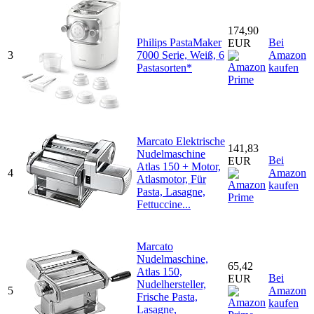
174,90
Philips PastaMaker
Bei
EUR
3
7000 Serie, Weiß, 6
Amazon
Pastasorten*
kaufen
Marcato Elektrische
141,83
Nudelmaschine
Bei
EUR
Atlas 150 + Motor,
4
Amazon
Atlasmotor, Für
kaufen
Pasta, Lasagne,
Fettuccine...
Marcato
Nudelmaschine,
65,42
Atlas 150,
Bei
EUR
Nudelhersteller,
5
Amazon
Frische Pasta,
kaufen
Lasagne,