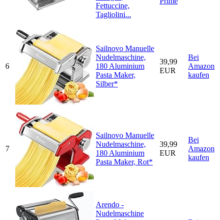
Fettuccine,
Tagliolini...
Sailnovo Manuelle
Nudelmaschine,
Bei
39,99
6
180 Aluminium
Amazon
EUR
Pasta Maker,
kaufen
Silber*
Sailnovo Manuelle
Bei
Nudelmaschine,
39,99
7
Amazon
180 Aluminium
EUR
kaufen
Pasta Maker, Rot*
Arendo -
Nudelmaschine