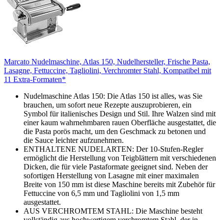
Marcato Nudelmaschine, Atlas 150, Nudelhersteller, Frische Pasta,
Lasagne, Fettuccine, Tagliolini, Verchromter Stahl, Kompatibel mit
11 Extra-Formaten*
Nudelmaschine Atlas 150: Die Atlas 150 ist alles, was Sie
brauchen, um sofort neue Rezepte auszuprobieren, ein
Symbol für italienisches Design und Stil. Ihre Walzen sind mit
einer kaum wahrnehmbaren rauen Oberfläche ausgestattet, die
die Pasta porös macht, um den Geschmack zu betonen und
die Sauce leichter aufzunehmen.
ENTHALTENE NUDELARTEN: Der 10-Stufen-Regler
ermöglicht die Herstellung von Teigblättern mit verschiedenen
Dicken, die für viele Pastaformate geeignet sind. Neben der
sofortigen Herstellung von Lasagne mit einer maximalen
Breite von 150 mm ist diese Maschine bereits mit Zubehör für
Fettuccine von 6,5 mm und Tagliolini von 1,5 mm
ausgestattet.
AUS VERCHROMTEM STAHL: Die Maschine besteht
vollständig aus hochwertigem verchromtem Stahl, der in