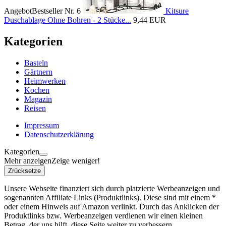
Angebot
Bestseller Nr. 6
Kitsure
Duschablage Ohne Bohren - 2 Stücke...
9,44 EUR
Kategorien
Basteln
Gärtnern
Heimwerken
Kochen
Magazin
Reisen
Impressum
Datenschutzerklärung
Kategorien
Mehr anzeigen
Zeige weniger!
Zrücksetze
Unsere Webseite finanziert sich durch platzierte Werbeanzeigen und
sogenannten Affiliate Links (Produktlinks). Diese sind mit einem *
oder einem Hinweis auf Amazon verlinkt. Durch das Anklicken der
Produktlinks bzw. Werbeanzeigen verdienen wir einen kleinen
Betrag, der uns hilft, diese Seite weiter zu verbessern.