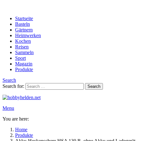
Startseite
Basteln
Gärtnern
Heimwerken
Kochen
Reisen
Sammeln
Sport
Magazin
Produkte
Search
Search for:
Search
Menu
You are here:
Home
Produkte
Akku-Heckenschere HSA 130 R, ohne Akku und Ladegerät