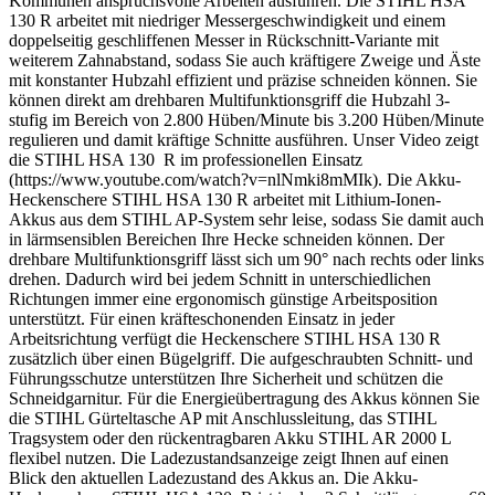
Kommunen anspruchsvolle Arbeiten ausführen. Die STIHL HSA
130 R arbeitet mit niedriger Messergeschwindigkeit und einem
doppelseitig geschliffenen Messer in Rückschnitt-Variante mit
weiterem Zahnabstand, sodass Sie auch kräftigere Zweige und Äste
mit konstanter Hubzahl effizient und präzise schneiden können. Sie
können direkt am drehbaren Multifunktionsgriff die Hubzahl 3-
stufig im Bereich von 2.800 Hüben/Minute bis 3.200 Hüben/Minute
regulieren und damit kräftige Schnitte ausführen. Unser Video zeigt
die STIHL HSA 130 R im professionellen Einsatz
(https://www.youtube.com/watch?v=nlNmki8mMIk). Die Akku-
Heckenschere STIHL HSA 130 R arbeitet mit Lithium-Ionen-
Akkus aus dem STIHL AP-System sehr leise, sodass Sie damit auch
in lärmsensiblen Bereichen Ihre Hecke schneiden können. Der
drehbare Multifunktionsgriff lässt sich um 90° nach rechts oder links
drehen. Dadurch wird bei jedem Schnitt in unterschiedlichen
Richtungen immer eine ergonomisch günstige Arbeitsposition
unterstützt. Für einen kräfteschonenden Einsatz in jeder
Arbeitsrichtung verfügt die Heckenschere STIHL HSA 130 R
zusätzlich über einen Bügelgriff. Die aufgeschraubten Schnitt- und
Führungsschutze unterstützen Ihre Sicherheit und schützen die
Schneidgarnitur. Für die Energieübertragung des Akkus können Sie
die STIHL Gürteltasche AP mit Anschlussleitung, das STIHL
Tragsystem oder den rückentragbaren Akku STIHL AR 2000 L
flexibel nutzen. Die Ladezustandsanzeige zeigt Ihnen auf einen
Blick den aktuellen Ladezustand des Akkus an. Die Akku-