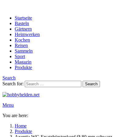
Startseite
Basteln
Gärtnern
Heimwerken
Kochen
Reisen
Sammeln
Sport
Magazin
Produkte
Search
Search for:
Search
Menu
You are here:
Home
Produkte
Axentia WC-Ersatzbürstenkopf Ø 80 mm schwarz