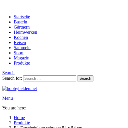
Startseite
Basteln
Gärtnern
Heimwerken
Kochen
Reisen
Sammeln
Sport
Magazin
Produkte
Search
Search for:
Search
Menu
You are here:
Home
Produkte
B1 Duscheinlage schwarz 54 x 54 cm