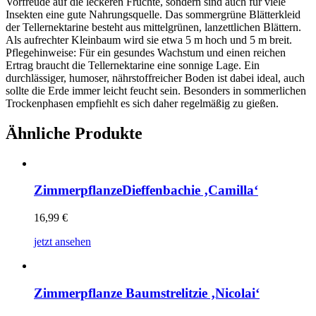
Vorfreude auf die leckeren Früchte, sondern sind auch für viele
Insekten eine gute Nahrungsquelle. Das sommergrüne Blätterkleid
der Tellernektarine besteht aus mittelgrünen, lanzettlichen Blättern.
Als aufrechter Kleinbaum wird sie etwa 5 m hoch und 5 m breit.
Pflegehinweise: Für ein gesundes Wachstum und einen reichen
Ertrag braucht die Tellernektarine eine sonnige Lage. Ein
durchlässiger, humoser, nährstoffreicher Boden ist dabei ideal, auch
sollte die Erde immer leicht feucht sein. Besonders in sommerlichen
Trockenphasen empfiehlt es sich daher regelmäßig zu gießen.
Ähnliche Produkte
ZimmerpflanzeDieffenbachie ‚Camilla‘
16,99
€
jetzt ansehen
Zimmerpflanze Baumstrelitzie ‚Nicolai‘