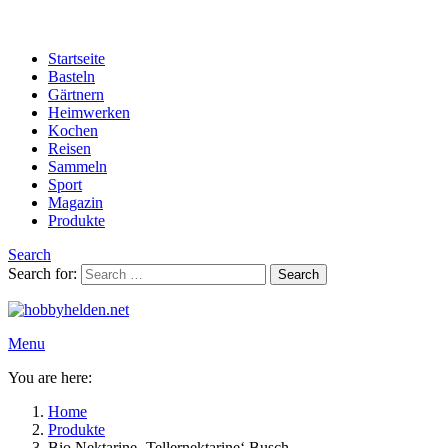
Startseite
Basteln
Gärtnern
Heimwerken
Kochen
Reisen
Sammeln
Sport
Magazin
Produkte
Search
Search for:
Search
Menu
You are here:
Home
Produkte
Bio Nektarine ‚Tellernektarine‘ Busch