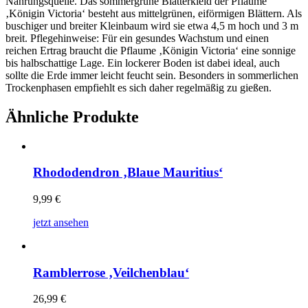
Nahrungsquelle. Das sommergrüne Blätterkleid der Pflaume
‚Königin Victoria‘ besteht aus mittelgrünen, eiförmigen Blättern. Als
buschiger und breiter Kleinbaum wird sie etwa 4,5 m hoch und 3 m
breit. Pflegehinweise: Für ein gesundes Wachstum und einen
reichen Ertrag braucht die Pflaume ‚Königin Victoria‘ eine sonnige
bis halbschattige Lage. Ein lockerer Boden ist dabei ideal, auch
sollte die Erde immer leicht feucht sein. Besonders in sommerlichen
Trockenphasen empfiehlt es sich daher regelmäßig zu gießen.
Ähnliche Produkte
Rhododendron ‚Blaue Mauritius‘
9,99
€
jetzt ansehen
Ramblerrose ‚Veilchenblau‘
26,99
€