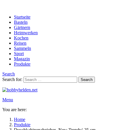
Startseite
Basteln
Gärtnern
Heimwerken
Kochen
Reisen
Sammeln
Sport
Magazin
Produkte
Search
Search for:
Search
Menu
You are here:
Home
Produkte
Duschkabinenabzieher ‚New Trendy‘ 25 cm