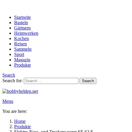
Startseite
Basteln
Gärtnern
Heimwerken
Kochen
Reisen
Sammeln
Sport
Magazin
Produkte
Search
Search for:
Search
Menu
You are here:
Home
Produkte
Elektro-Nass- und Trockensauger SE 62 E