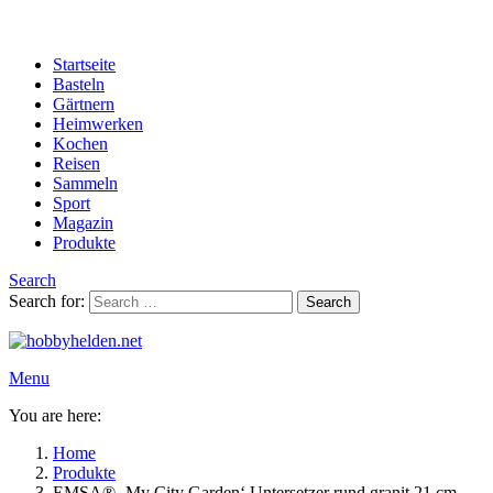
Startseite
Basteln
Gärtnern
Heimwerken
Kochen
Reisen
Sammeln
Sport
Magazin
Produkte
Search
Search for:
Search
Menu
You are here:
Home
Produkte
EMSA® ‚My City Garden‘ Untersetzer rund granit 21 cm