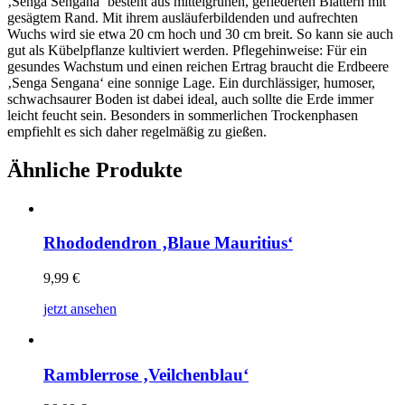
‚Senga Sengana‘ besteht aus mittelgrünen, gefiederten Blättern mit
gesägtem Rand. Mit ihrem ausläuferbildenden und aufrechten
Wuchs wird sie etwa 20 cm hoch und 30 cm breit. So kann sie auch
gut als Kübelpflanze kultiviert werden. Pflegehinweise: Für ein
gesundes Wachstum und einen reichen Ertrag braucht die Erdbeere
‚Senga Sengana‘ eine sonnige Lage. Ein durchlässiger, humoser,
schwachsaurer Boden ist dabei ideal, auch sollte die Erde immer
leicht feucht sein. Besonders in sommerlichen Trockenphasen
empfiehlt es sich daher regelmäßig zu gießen.
Ähnliche Produkte
Rhododendron ‚Blaue Mauritius‘
9,99
€
jetzt ansehen
Ramblerrose ‚Veilchenblau‘