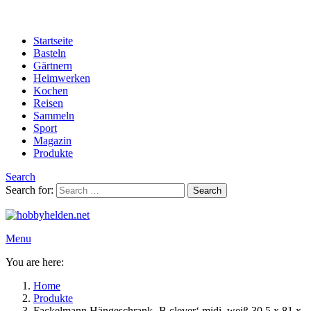
Startseite
Basteln
Gärtnern
Heimwerken
Kochen
Reisen
Sammeln
Sport
Magazin
Produkte
Search
Search for:
Search
Menu
You are here:
Home
Produkte
Fackelmann Hängeschrank ‚B.clever‘ midi, weiß 30,5 x 81 x