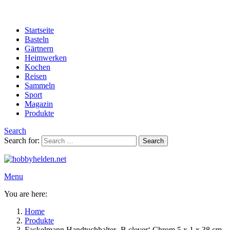
Startseite
Basteln
Gärtnern
Heimwerken
Kochen
Reisen
Sammeln
Sport
Magazin
Produkte
Search
Search for:
Search
Menu
You are here:
Home
Produkte
Fackelmann Handtuchhalter ‚B.clever‘ Chrom 5 x 1 x 38 cm