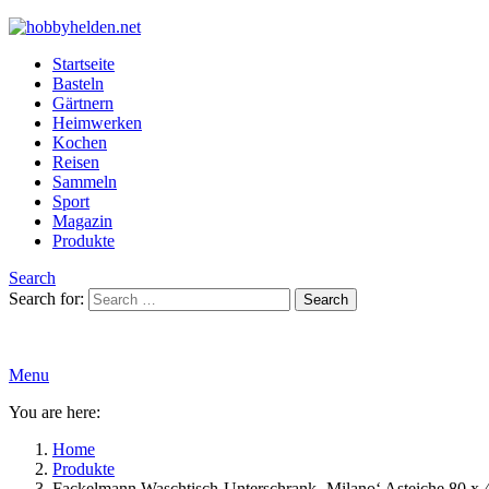
Startseite
Basteln
Gärtnern
Heimwerken
Kochen
Reisen
Sammeln
Sport
Magazin
Produkte
Search
Search for:
Search
Menu
You are here:
Home
Produkte
Fackelmann Waschtisch-Unterschrank ‚Milano‘ Asteiche 80 x 