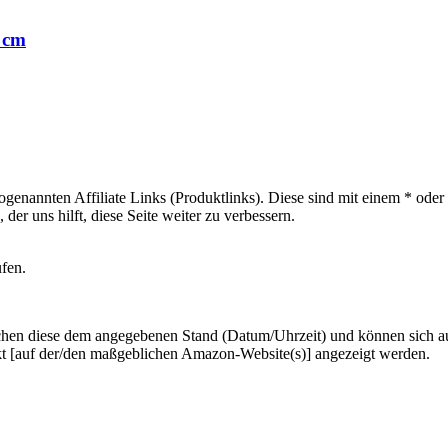
 cm
sogenannten Affiliate Links (Produktlinks). Diese sind mit einem * od
er uns hilft, diese Seite weiter zu verbessern.
ufen.
hen diese dem angegebenen Stand (Datum/Uhrzeit) und können sich auf 
kt [auf der/den maßgeblichen Amazon-Website(s)] angezeigt werden.