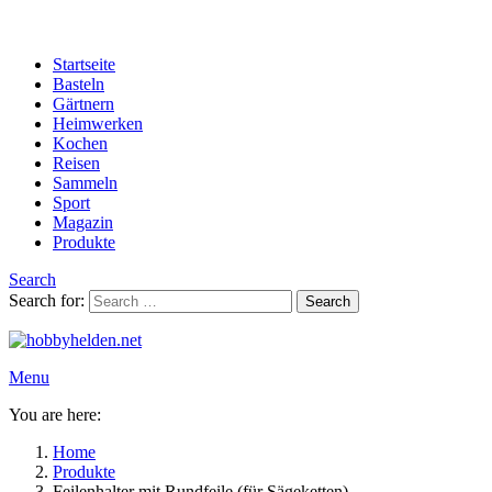
Startseite
Basteln
Gärtnern
Heimwerken
Kochen
Reisen
Sammeln
Sport
Magazin
Produkte
Search
Search for:
Search
Menu
You are here:
Home
Produkte
Feilenhalter mit Rundfeile (für Sägeketten)