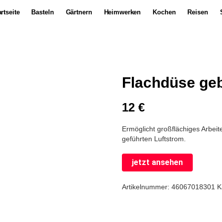
rtseite
Basteln
Gärtnern
Heimwerken
Kochen
Reisen
Flachdüse ge
12
€
Ermöglicht großflächiges Arbeit
geführten Luftstrom.
jetzt ansehen
Artikelnummer:
46067018301
K