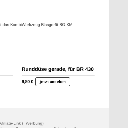
 und das KombiWerkzeug Blasgerät BG-KM.
Runddüse gerade, für BR 430
9,80
€
jetzt ansehen
 Afilliate-Link (=Werbung)