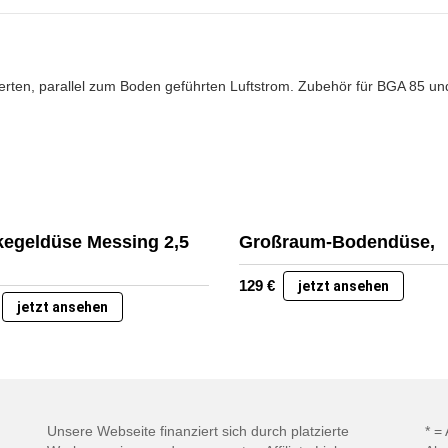
cherten, parallel zum Boden geführten Luftstrom. Zubehör für BGA 85
kegeldüse Messing 2,5
Großraum-Bodendüse,
129
€
jetzt ansehen
jetzt ansehen
Unsere Webseite finanziert sich durch platzierte
* =