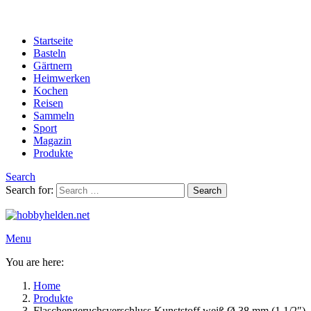
Startseite
Basteln
Gärtnern
Heimwerken
Kochen
Reisen
Sammeln
Sport
Magazin
Produkte
Search
Search for:
Search
Menu
You are here:
Home
Produkte
Flaschengeruchsverschluss Kunststoff weiß Ø 38 mm (1 1/2″)