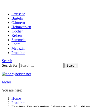
Startseite
Basteln
Gärtnern
Heimwerken
Kochen
Reisen
Sammeln
Sport
Magazin
Produkte
Search
Search for:
Search
Menu
You are here:
Home
Produkte
Fontänen-Schirmbambus ‚Wisebear‘, ca. 50 – 60 cm