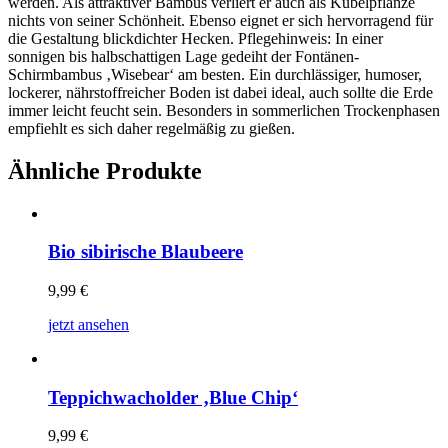
werden. Als attraktiver Bambus verliert er auch als Kübelpflanze
nichts von seiner Schönheit. Ebenso eignet er sich hervorragend für
die Gestaltung blickdichter Hecken. Pflegehinweis: In einer
sonnigen bis halbschattigen Lage gedeiht der Fontänen-
Schirmbambus ‚Wisebear‘ am besten. Ein durchlässiger, humoser,
lockerer, nährstoffreicher Boden ist dabei ideal, auch sollte die Erde
immer leicht feucht sein. Besonders in sommerlichen Trockenphasen
empfiehlt es sich daher regelmäßig zu gießen.
Ähnliche Produkte
Bio sibirische Blaubeere
9,99
€
jetzt ansehen
Teppichwacholder ‚Blue Chip‘
9,99
€