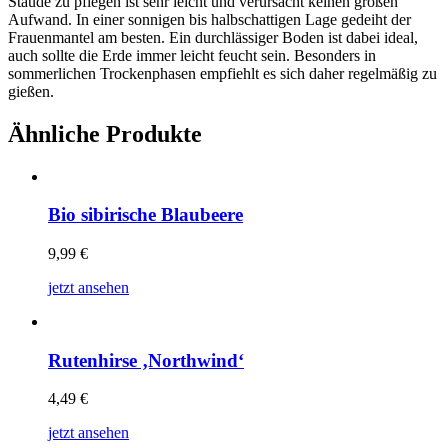
Staude zu pflegen ist sehr leicht und verursacht keinen großen
Aufwand. In einer sonnigen bis halbschattigen Lage gedeiht der
Frauenmantel am besten. Ein durchlässiger Boden ist dabei ideal,
auch sollte die Erde immer leicht feucht sein. Besonders in
sommerlichen Trockenphasen empfiehlt es sich daher regelmäßig zu
gießen.
Ähnliche Produkte
Bio sibirische Blaubeere
9,99
€
jetzt ansehen
Rutenhirse ‚Northwind‘
4,49
€
jetzt ansehen