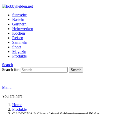
Startseite
Basteln
Gärtnern
Heimwerken
Kochen
Reisen
Sammeln
Sport
Magazin
Produkte
Search
Search for:
Search
Menu
You are here:
Home
Produkte
GARDENA® Classic Wand-Schlauchtrommel 50 Set