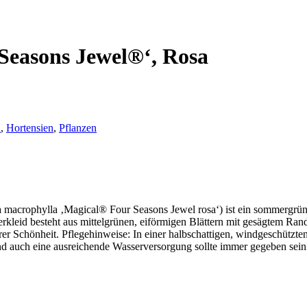
Seasons Jewel®‘, Rosa
h
,
Hortensien
,
Pflanzen
 macrophylla ‚Magical® Four Seasons Jewel rosa‘) ist ein sommergrün
erkleid besteht aus mittelgrünen, eiförmigen Blättern mit gesägtem Ra
 ihrer Schönheit. Pflegehinweise: In einer halbschattigen, windgeschüt
und auch eine ausreichende Wasserversorgung sollte immer gegeben se