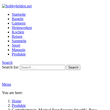
Startseite
Basteln
Gärtnern
Heimwerken
Kochen
Reisen
Sammeln
Sport
Magazin
Produkte
Search
Search for:
Search
Menu
You are here:
Home
Produkte
Gartenhortensie ‚Magical Four Seasons Jewel®‘, Rosa