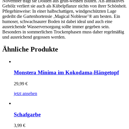
November trägt sie Dolden aus grün-weißen Blüten. Als attraktives
Gehölz verliert sie auch als Kübelpflanze nichts von ihrer Schönheit.
Pflegehinweise: In einer halbschattigen, windgeschützten Lage
gedeiht die Gartenhortensie ‚Magical Noblesse’® am besten. Ein
humoser, schwachsaurer Boden ist dabei ideal und auch eine
ausreichende Wasserversorgung sollte immer gegeben sein.
Besonders in sommerlichen Trockenphasen muss daher regelmäßig
und ausreichend gegossen werden.
Ähnliche Produkte
Monstera Minima im Kokodama-Hängetopf
29,99
€
jetzt ansehen
Schafgarbe
3,99
€