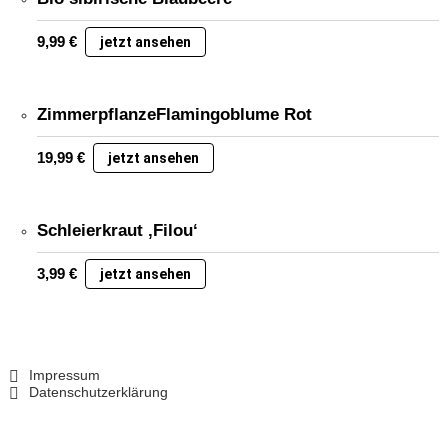
9,99
€
jetzt ansehen
ZimmerpflanzeFlamingoblume Rot
19,99
€
jetzt ansehen
Schleierkraut ‚Filou‘
3,99
€
jetzt ansehen
Impressum
Datenschutzerklärung