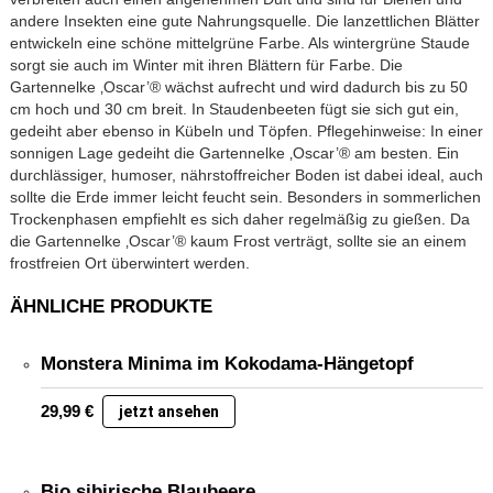
andere Insekten eine gute Nahrungsquelle. Die lanzettlichen Blätter
entwickeln eine schöne mittelgrüne Farbe. Als wintergrüne Staude
sorgt sie auch im Winter mit ihren Blättern für Farbe. Die
Gartennelke ‚Oscar’® wächst aufrecht und wird dadurch bis zu 50
cm hoch und 30 cm breit. In Staudenbeeten fügt sie sich gut ein,
gedeiht aber ebenso in Kübeln und Töpfen. Pflegehinweise: In einer
sonnigen Lage gedeiht die Gartennelke ‚Oscar’® am besten. Ein
durchlässiger, humoser, nährstoffreicher Boden ist dabei ideal, auch
sollte die Erde immer leicht feucht sein. Besonders in sommerlichen
Trockenphasen empfiehlt es sich daher regelmäßig zu gießen. Da
die Gartennelke ‚Oscar’® kaum Frost verträgt, sollte sie an einem
frostfreien Ort überwintert werden.
ÄHNLICHE PRODUKTE
Monstera Minima im Kokodama-Hängetopf
29,99
€
jetzt ansehen
Bio sibirische Blaubeere