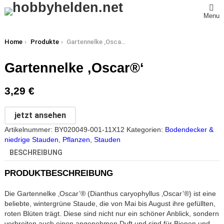
Menu
You are here:
Home
Produkte
Gartennelke ‚Oscar®‘
Gartennelke ‚Oscar®‘
3,29
€
jetzt ansehen
Artikelnummer:
BY020049-001-11X12
Kategorien:
Bodendecker &
niedrige Stauden
,
Pflanzen
,
Stauden
BESCHREIBUNG
PRODUKTBESCHREIBUNG
Die Gartennelke ‚Oscar’® (Dianthus caryophyllus ‚Oscar’®) ist eine
beliebte, wintergrüne Staude, die von Mai bis August ihre gefüllten,
roten Blüten trägt. Diese sind nicht nur ein schöner Anblick, sondern
verbreiten auch einen angenehmen Duft und sind für Bienen und