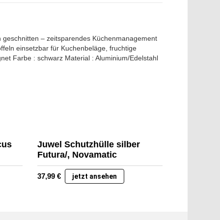
ralen geschnitten – zeitsparendes Küchenmanagement
ffeln einsetzbar für Kuchenbeläge, fruchtige
eignet Farbe : schwarz Material : Aluminium/Edelstahl
cus
Juwel Schutzhülle silber
Futura/, Novamatic
37,99
€
jetzt ansehen