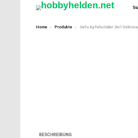
Sta
You are here:
Home
Produkte
Gefu Apfelschäler 3in1 Delicioaus Aluminiu
BESCHREIBUNG