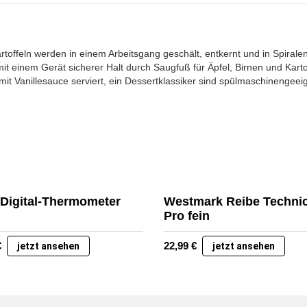
 Kartoffeln werden in einem Arbeitsgang geschält, entkernt und in Spi
t einem Gerät sicherer Halt durch Saugfuß für Äpfel, Birnen und Karto
und mit Vanillesauce serviert, ein Dessertklassiker sind spülmaschinenge
 Digital-Thermometer
Westmark Reibe Techni
Pro fein
€
22,99
€
jetzt ansehen
jetzt ansehen