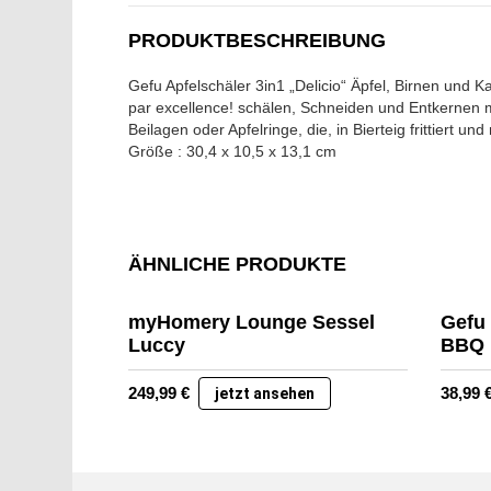
PRODUKTBESCHREIBUNG
Gefu Apfelschäler 3in1 „Delicio“ Äpfel, Birnen und
par excellence! schälen, Schneiden und Entkernen mi
Beilagen oder Apfelringe, die, in Bierteig frittiert 
Größe : 30,4 x 10,5 x 13,1 cm
ÄHNLICHE PRODUKTE
myHomery Lounge Sessel
Gefu
Luccy
BBQ
249,99
€
38,99
jetzt ansehen