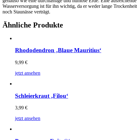
genauso wie eine durchlässige und humose Erde. Eine ausreichende
Wasserversorgung ist für ihn wichtig, da er weder lange Trockenheit
noch Staunässe verträgt.
Ähnliche Produkte
Rhododendron ‚Blaue Mauritius‘
9,99
€
jetzt ansehen
Schleierkraut ‚Filou‘
3,99
€
jetzt ansehen