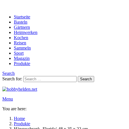
Startseite
Basteln
Gärtnern
Heimwerken
Kochen
Reisen
Sammeln
Sport
Magazin
Produkte
Search
Search for:
Search
Menu
You are here:
Home
Produkte
Hängeschrank ‚Florida‘ 48 x 35 x 22 cm