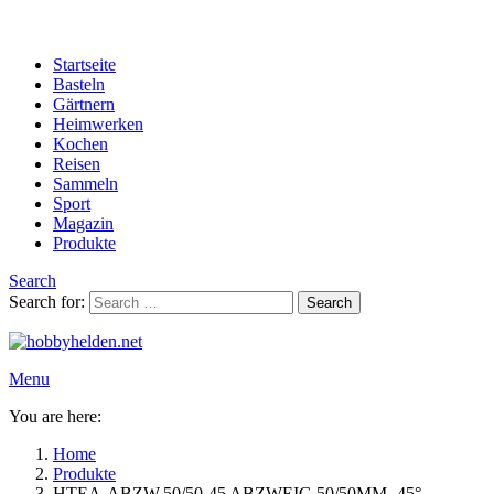
Startseite
Basteln
Gärtnern
Heimwerken
Kochen
Reisen
Sammeln
Sport
Magazin
Produkte
Search
Search for:
Search
Menu
You are here:
Home
Produkte
HTEA-ABZW.50/50-45 ABZWEIG 50/50MM- 45°