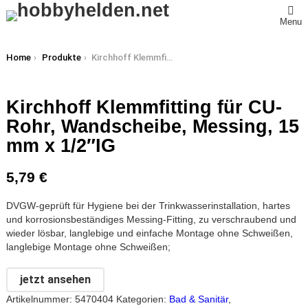
Menu
You are here:
Home
Produkte
Kirchhoff Klemmfitting für CU-Rohr, Wandscheibe, Messing, 15 mm x 1/2″IG
Kirchhoff Klemmfitting für CU-
Rohr, Wandscheibe, Messing, 15
mm x 1/2″IG
5,79
€
DVGW-geprüft für Hygiene bei der Trinkwasserinstallation, hartes
und korrosionsbeständiges Messing-Fitting, zu verschraubend und
wieder lösbar, langlebige und einfache Montage ohne Schweißen,
langlebige Montage ohne Schweißen;
jetzt ansehen
Artikelnummer:
5470404
Kategorien:
Bad & Sanitär
,