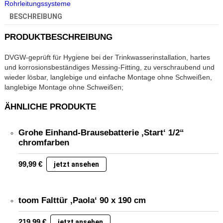
Rohrleitungssysteme
BESCHREIBUNG
PRODUKTBESCHREIBUNG
DVGW-geprüft für Hygiene bei der Trinkwasserinstallation, hartes
und korrosionsbeständiges Messing-Fitting, zu verschraubend und
wieder lösbar, langlebige und einfache Montage ohne Schweißen,
langlebige Montage ohne Schweißen;
ÄHNLICHE PRODUKTE
Grohe Einhand-Brausebatterie ‚Start‘ 1/2“
chromfarben
99,99
€
jetzt ansehen
toom Falttür ‚Paola‘ 90 x 190 cm
219,99
€
jetzt ansehen