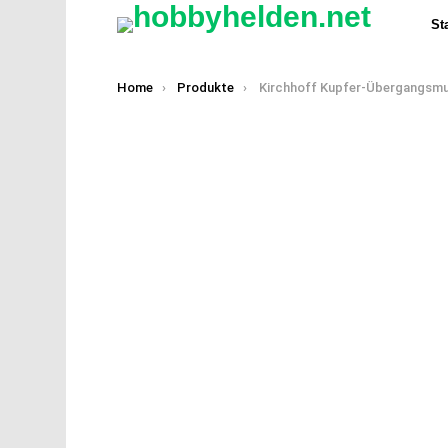
Sta
You are here:
Home
Produkte
Kirchhoff Kupfer-Übergangsmuffe Ø 2