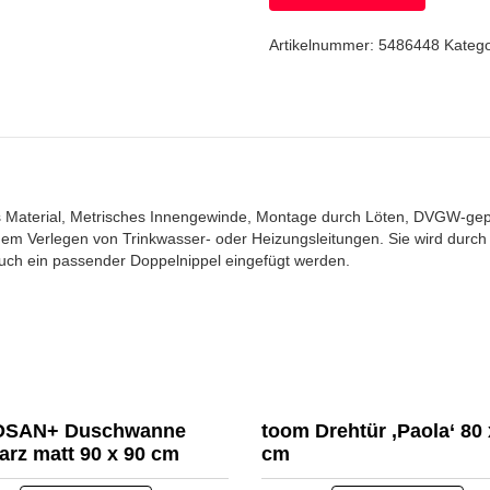
Artikelnummer:
5486448
Kateg
s Material, Metrisches Innengewinde, Montage durch Löten, DVGW-gep
i dem Verlegen von Trinkwasser- oder Heizungsleitungen. Sie wird durc
uch ein passender Doppelnippel eingefügt werden.
SAN+ Duschwanne
toom Drehtür ‚Paola‘ 80 
rz matt 90 x 90 cm
cm