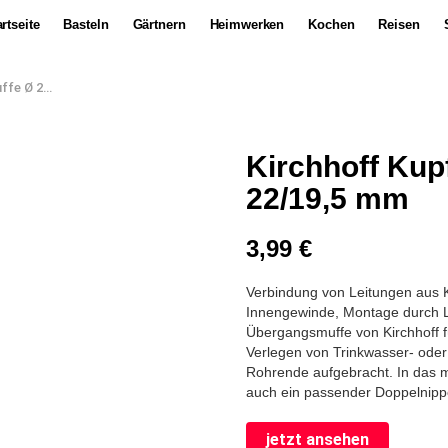
rtseite
Basteln
Gärtnern
Heimwerken
Kochen
Reisen
2/19,5 mm
Kirchhoff Ku
22/19,5 mm
3,99
€
Verbindung von Leitungen aus K
Innengewinde, Montage durch L
Übergangsmuffe von Kirchhoff f
Verlegen von Trinkwasser- oder
Rohrende aufgebracht. In das 
auch ein passender Doppelnipp
jetzt ansehen