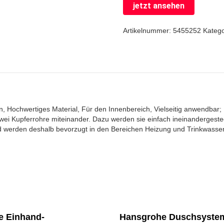
jetzt ansehen
Artikelnummer:
5455252
Kateg
ion, Hochwertiges Material, Für den Innenbereich, Vielseitig anwendba
wei Kupferrohre miteinander. Dazu werden sie einfach ineinandergeste
d werden deshalb bevorzugt in den Bereichen Heizung und Trinkwasser
.
e Einhand-
Hansgrohe Duschsyste