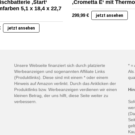
ischbatterie ‚Start‘
‚Crometta E‘ mit Thermo
farben 5,1 x 18,4 x 22,7
299,99
€
jetzt ansehen
€
jetzt ansehen
Unsere Webseite finanziert sich durch platzierte
* =
Werbeanzeigen und sogenannten Affiliate Links
Als
(Produktlinks). Diese sind mit einem * oder einem
qua
Hinweis auf Amazon verlinkt. Durch das Anklicken der
Produktlinks bzw. Werbeanzeigen verdienen wir einen
Hin
kleinen Betrag, der uns hilft, diese Seite weiter zu
verbessern.
Sof
wer
(Da
Sei
gel
Kau