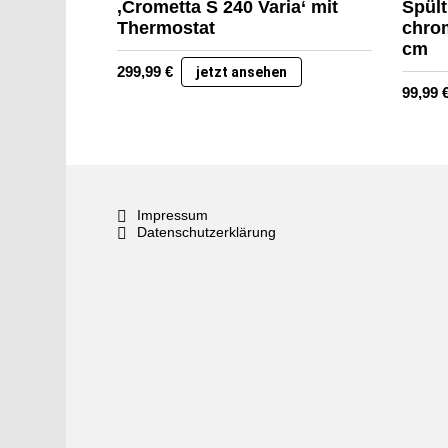
‚Crometta S 240 Varia‘ mit
Spült
Thermostat
chrom
cm
299,99
€
jetzt ansehen
99,99
Impressum
Datenschutzerklärung