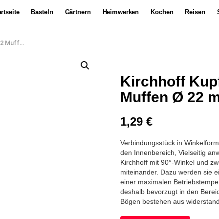
rtseite
Basteln
Gärtnern
Heimwerken
Kochen
Reisen
n Ø 22 mm
Kirchhoff Kup
Muffen Ø 22 
1,29
€
Verbindungsstück in Winkelform,
den Innenbereich, Vielseitig 
Kirchhoff mit 90°-Winkel und z
miteinander. Dazu werden sie e
einer maximalen Betriebstempe
deshalb bevorzugt in den Berei
Bögen bestehen aus widerstan