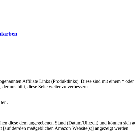
mfarben
sogenannten Affiliate Links (Produktlinks). Diese sind mit einem * od
er uns hilft, diese Seite weiter zu verbessern.
ufen.
hen diese dem angegebenen Stand (Datum/Uhrzeit) und können sich auf 
kt [auf der/den maßgeblichen Amazon-Website(s)] angezeigt werden.