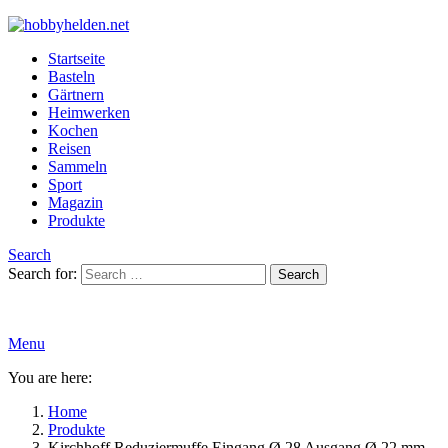
Startseite
Basteln
Gärtnern
Heimwerken
Kochen
Reisen
Sammeln
Sport
Magazin
Produkte
Search
Search for:
Search
Menu
You are here:
Home
Produkte
Kirchhoff Reduziermuffe Eingang Ø 28 Ausgang Ø 22 mm