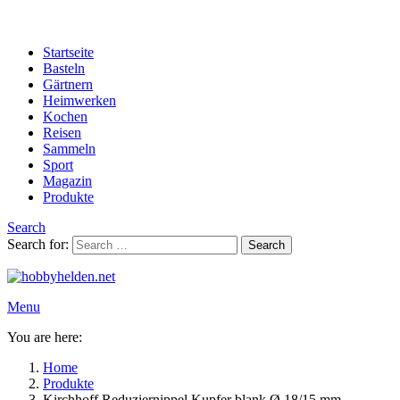
Startseite
Basteln
Gärtnern
Heimwerken
Kochen
Reisen
Sammeln
Sport
Magazin
Produkte
Search
Search for:
Search
Menu
You are here:
Home
Produkte
Kirchhoff Reduziernippel Kupfer blank Ø 18/15 mm