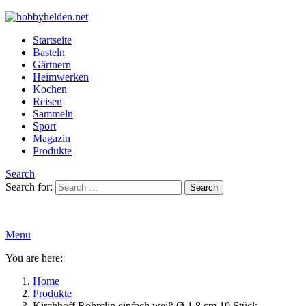
Startseite
Basteln
Gärtnern
Heimwerken
Kochen
Reisen
Sammeln
Sport
Magazin
Produkte
Search
Search for:
Search
Menu
You are here:
Home
Produkte
Kirchhoff Rohrclip einfach weiß Ø 1,8 cm 10 Stück