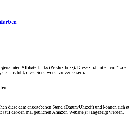
mfarben
sogenannten Affiliate Links (Produktlinks). Diese sind mit einem * od
er uns hilft, diese Seite weiter zu verbessern.
ufen.
hen diese dem angegebenen Stand (Datum/Uhrzeit) und können sich auf 
kt [auf der/den maßgeblichen Amazon-Website(s)] angezeigt werden.